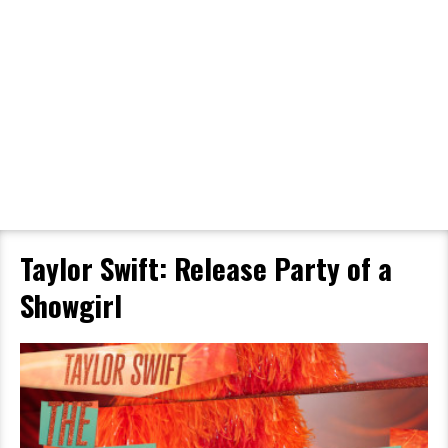
Filmdetaljer
HER KAN DU SE DETALJER OM OG
BESTILLE BILLETTER TIL DEN VALGTE
FILM
Taylor Swift: Release Party of a
Showgirl